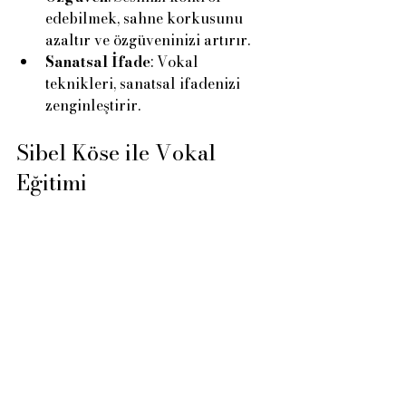
edebilmek, sahne korkusunu 
azaltır ve özgüveninizi artırır.
Sanatsal İfade
: Vokal 
teknikleri, sanatsal ifadenizi 
zenginleştirir.
Sibel Köse ile Vokal 
Eğitimi
Sibel Köse, vokal eğitimi konusunda 
birçok atölye ve kurs 
düzenlemektedir. Bu eğitimlerde, 
katılımcılara seslerini nasıl daha 
etkili kullanabilecekleri 
öğretilmektedir. Eğitimlerin içeriği 
genellikle şunları kapsamaktadır:
Bireysel Vokal Çalışmalar
: 