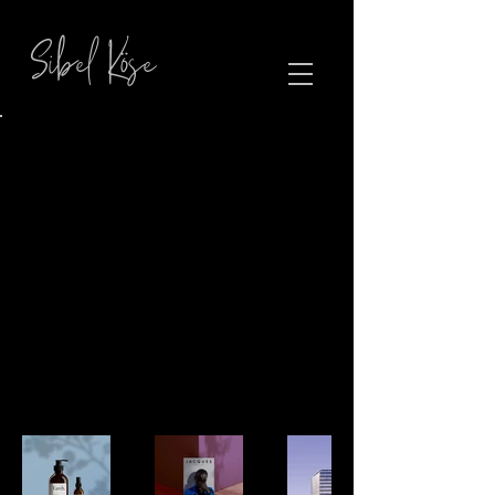
Sibel Köse
Back to Portfolio
Portfolyom
Portfolyoma hoş geldiniz. Burada
çalışmalarımdan seçme parçalar
bulabilirsiniz. Neler yaptığımla ilgili
daha fazla bilgi için projelerime göz
atın.